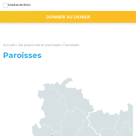
Aller
Outils
au
personnels
contenu.
|

DONNER AU DENIER
Aller
à
la
navigation
Accueil
Vie pastorale et paroisses
Paroisses
›
›
Paroisses