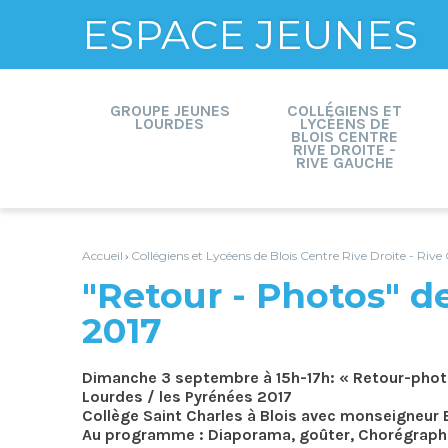
ESPACE JEUNES
Aller
Outils
au
personnels
contenu.
GROUPE JEUNES
COLLÉGIENS ET
|
LOURDES
LYCÉENS DE
Aller
BLOIS CENTRE
à
la
RIVE DROITE -
navigation
RIVE GAUCHE
Accueil
Collégiens et Lycéens de Blois Centre Rive Droite - Riv
›
"Retour - Photos" d
2017
Dimanche 3 septembre à 15h-17h: « Retour-phot
Lourdes / les Pyrénées 2017
Collège Saint Charles à Blois avec monseigneur 
Au programme : Diaporama, goûter, Chorégraphie