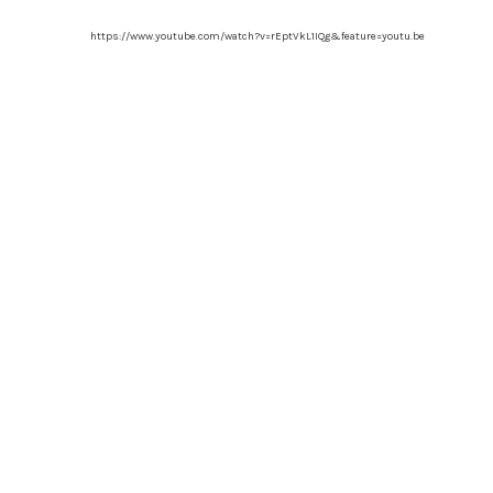
https://www.youtube.com/watch?v=rEptVkL1IQg&feature=youtu.be