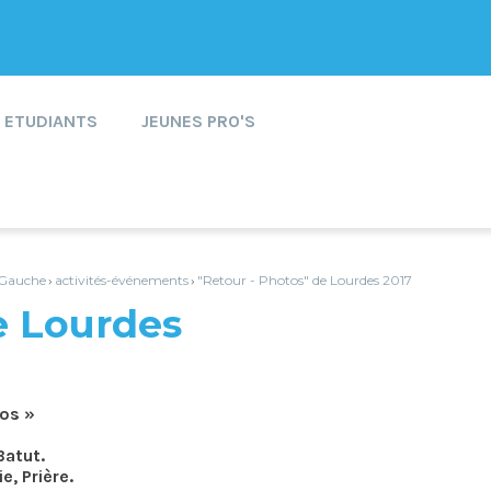
ETUDIANTS
JEUNES PRO'S
e Gauche
activités-événements
"Retour - Photos" de Lourdes 2017
›
›
e Lourdes
os »
Batut.
, Prière.