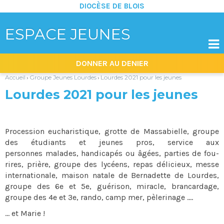
DIOCÈSE DE BLOIS
ESPACE JEUNES

Aller
Outils
DONNER AU DENIER
au
personnels
contenu.
|
Accueil
Groupe Jeunes Lourdes
Lourdes 2021 pour les jeunes
›
›
Aller
à
Lourdes 2021 pour les jeunes
la
navigation
Procession eucharistique, grotte de Massabielle, groupe
des étudiants et jeunes pros, service aux
personnes malades, handicapés ou âgées, parties de fou-
rires, prière, groupe des lycéens, repas délicieux, messe
internationale, maison natale de Bernadette de Lourdes,
groupe des 6e et 5e, guérison, miracle, brancardage,
groupe des 4e et 3e, rando, camp mer, pèlerinage ....
... et Marie !