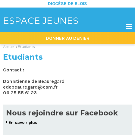
DIOCÈSE DE BLOIS
ESPACE JEUNES

Aller
Outils
DONNER AU DENIER
au
personnels
contenu.
|
Accueil
Etudiants
›
Aller
à
Etudiants
la
navigation
Contact :
Don Etienne de Beauregard
edebeauregard@csm.fr
06 25 55 61 23
Nous rejoindre sur Facebook
En savoir plus