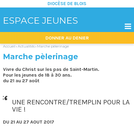
DIOCÈSE DE BLOIS
ESPACE JEUNES

Aller
Outils
DONNER AU DENIER
au
personnels
contenu.
|
Accueil
Actualités
Marche pèlerinage
›
›
Aller
à
Marche pèlerinage
la
navigation
Vivre du Christ sur les pas de Saint-Martin.
Pour les jeunes de 18 à 30 ans.
du 21 au 27 août
UNE RENCONTRE/TREMPLIN POUR LA
VIE !
DU 21 AU 27 AOUT 2017