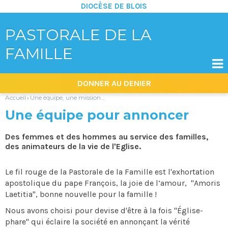
DIOCÈSE DE BLOIS
PASTORALE DE LA
FAMILLE

Aller
Outils
DONNER AU DENIER
au
personnels
contenu.
|
Accueil
Une équipe, une mission…
›
Aller
à
Une équipe pour annoncer
la
navigation
Des femmes et des hommes au service des familles,
des animateurs de la vie de l'Eglise.
Le fil rouge de la Pastorale de la Famille est l'exhortation
apostolique du pape François, la joie de l’amour, "Amoris
Laetitia", bonne nouvelle pour la famille !
Nous avons choisi pour devise d'être à la fois "Église-
phare" qui éclaire la société en annonçant la vérité