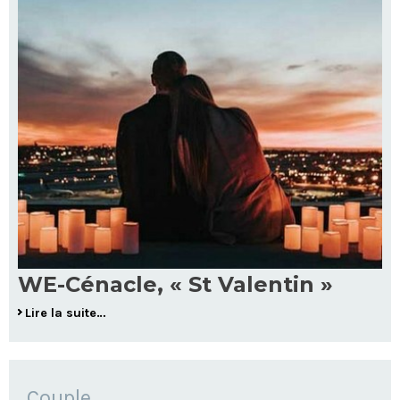
WE-Cénacle, « St Valentin »
Lire la suite…
NAVIGATION
Couple