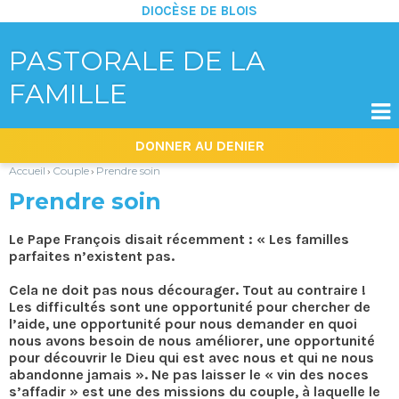
DIOCÈSE DE BLOIS
PASTORALE DE LA
FAMILLE

Aller
Outils
DONNER AU DENIER
au
personnels
contenu.
|
Accueil
Couple
Prendre soin
›
›
Aller
à
Prendre soin
la
navigation
Le Pape François disait récemment : « Les familles
parfaites n’existent pas.
Cela ne doit pas nous décourager. Tout au contraire !
Les difficultés sont une opportunité pour chercher de
l’aide, une opportunité pour nous demander en quoi
nous avons besoin de nous améliorer, une opportunité
pour découvrir le Dieu qui est avec nous et qui ne nous
abandonne jamais ». Ne pas laisser le « vin des noces
s’affadir » est une des missions du couple, à laquelle le