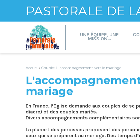
PASTORALE DE L
Aller
Outils
au
personnels
contenu.
UNE ÉQUIPE, UNE
CO
|
MISSION…
Aller
à
la
navigation
Accueil
Couple
L'accompagnement vers le mariage
›
›
L'accompagnement 
mariage
En France, l’Eglise demande aux couples de se p
diacre) et des couples mariés.
Divers accompagnements complémentaires sont 
La plupart des paroisses proposent des parcours
ceux qui se préparent au mariage. Des temps d’