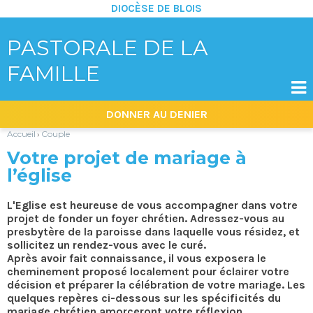
DIOCÈSE DE BLOIS
PASTORALE DE LA
FAMILLE

Aller
Outils
DONNER AU DENIER
au
personnels
contenu.
|
Accueil
Couple
›
Aller
à
Votre projet de mariage à
la
navigation
l’église
L'Eglise est heureuse de vous accompagner dans votre
projet de fonder un foyer chrétien. Adressez-vous au
presbytère de la paroisse dans laquelle vous résidez, et
sollicitez un rendez-vous avec le curé.
Après avoir fait connaissance, il vous exposera le
cheminement proposé localement pour éclairer votre
décision et préparer la célébration de votre mariage. Les
quelques repères ci-dessous sur les spécificités du
mariage chrétien amorceront votre réflexion.