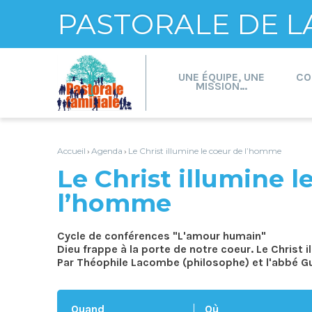
PASTORALE DE L
Aller
Outils
au
personnels
contenu.
UNE ÉQUIPE, UNE
CO
|
MISSION…
Aller
à
la
navigation
Accueil
Agenda
Le Christ illumine le coeur de l’homme
›
›
Le Christ illumine l
l’homme
Cycle de conférences "L'amour humain"
Dieu frappe à la porte de notre coeur. Le Christ 
Par Théophile Lacombe (philosophe) et l'abbé G
Quand
Où