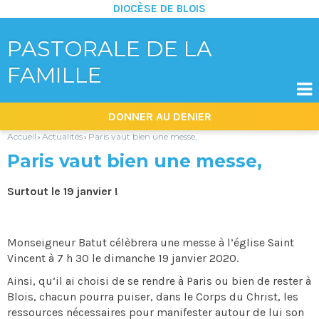
DIOCÈSE DE BLOIS
PASTORALE DE LA
FAMILLE

Aller
Outils
DONNER AU DENIER
au
personnels
contenu.
|
Accueil
Actualités
Paris vaut bien une messe,
›
›
Aller
à
Paris vaut bien une messe,
la
navigation
Surtout le 19 janvier !
Monseigneur Batut célèbrera une messe à l’église Saint
Vincent à 7 h 30 le dimanche 19 janvier 2020.
Ainsi, qu’il ai choisi de se rendre à Paris ou bien de rester à
Blois, chacun pourra puiser, dans le Corps du Christ, les
ressources nécessaires pour manifester autour de lui son