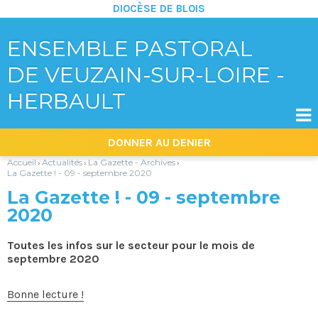
DIOCÈSE DE BLOIS
ENSEMBLE PASTORAL
DE VEUZAIN-SUR-LOIRE -
HERBAULT

Aller
Outils
DONNER AU DENIER
au
personnels
contenu.
|
Accueil
Actualités
La Gazette - Archives
›
›
›
Aller
La Gazette ! - 09 - septembre 2020
à
la
La Gazette ! - 09 - septembre
navigation
2020
Toutes les infos sur le secteur pour le mois de
septembre 2020
Bonne lecture !