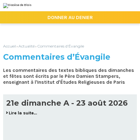
Aller
Outils
au
personnels
contenu.
|

DONNER AU DENIER
Aller
à
la
navigation
Accueil
Actualité
Commentaires d’Évangile
›
›
Commentaires d’Évangile
Les commentaires des textes bibliques des dimanches
et fêtes sont écrits par le Père Damien Stampers,
enseignant à l'Institut d'Études Religieuses de Paris
21e dimanche A - 23 août 2026
Lire la suite…