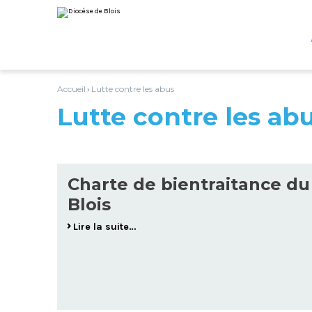
Aller
Outils
au
personnels
contenu.
|
Aller
à
la
navigation
Accueil
Lutte contre les abus
›
Lutte contre les ab
Charte de bientraitance du
Blois
Lire la suite…