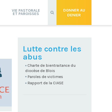
Recherche
avancée…
DONNER AU
VIE PASTORALE
ET PAROISSES
DENIER
NAVIGATION
Lutte contre les
abus
Charte de bientraitance du
diocèse de Blois
Paroles de victimes
Rapport de la CIASE