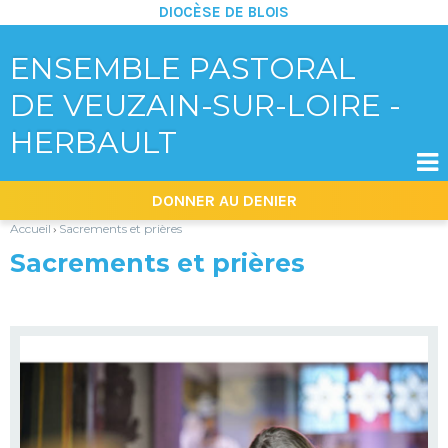
DIOCÈSE DE BLOIS
ENSEMBLE PASTORAL
DE VEUZAIN-SUR-LOIRE -
HERBAULT

Aller
Outils
DONNER AU DENIER
au
personnels
contenu.
|
Accueil
Sacrements et prières
›
Aller
à
Sacrements et prières
la
navigation