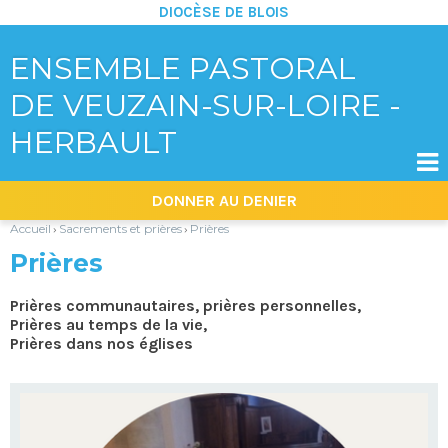
DIOCÈSE DE BLOIS
ENSEMBLE PASTORAL
DE VEUZAIN-SUR-LOIRE -
HERBAULT

Aller
Outils
DONNER AU DENIER
au
personnels
contenu.
|
Accueil
Sacrements et prières
Prières
›
›
Aller
à
Prières
la
navigation
Prières communautaires, prières personnelles,
Prières au temps de la vie,
Prières dans nos églises