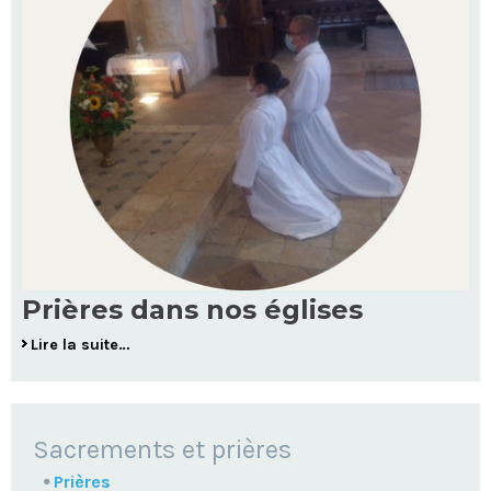
Prières dans nos églises
Lire la suite…
NAVIGATION
Sacrements et prières
Prières