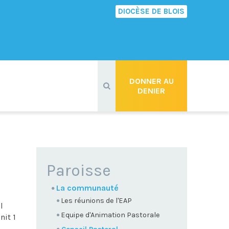
DIOCÈSE DE BLOIS
Recherche
avancée…
DONNER AU
DENIER
NAVIGATION
Paroisse
La communauté
Les réunions de l'EAP
l
Equipe d'Animation Pastorale
nit 1