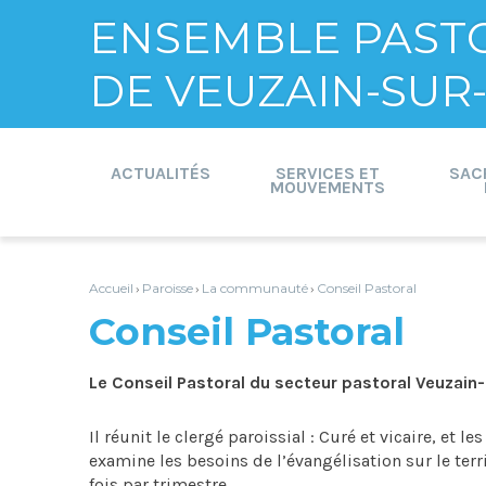
ENSEMBLE PAST
DE VEUZAIN-SUR-
Aller
Outils
au
personnels
contenu.
ACTUALITÉS
SERVICES ET
SAC
|
MOUVEMENTS
Aller
à
la
navigation
Accueil
Paroisse
La communauté
Conseil Pastoral
›
›
›
Conseil Pastoral
Le Conseil Pastoral du secteur pastoral Veuzain-
Il réunit le clergé paroissial : Curé et vicaire, et l
examine les besoins de l’évangélisation sur le terri
fois par trimestre.