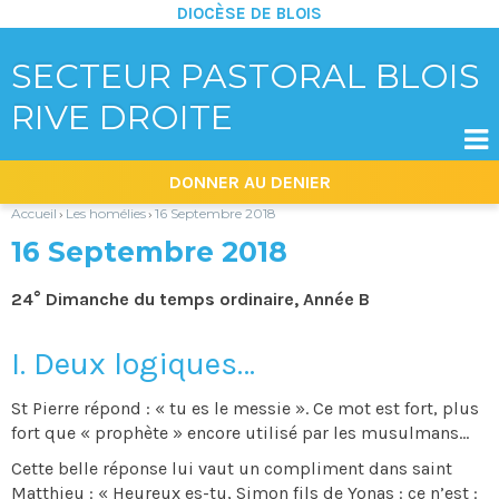
DIOCÈSE DE BLOIS
SECTEUR PASTORAL BLOIS
RIVE DROITE

Aller
Outils
DONNER AU DENIER
au
personnels
contenu.
|
Accueil
Les homélies
16 Septembre 2018
›
›
Aller
à
16 Septembre 2018
la
navigation
24° Dimanche du temps ordinaire, Année B
I. Deux logiques…
St Pierre répond : « tu es le messie ». Ce mot est fort, plus
fort que « prophète » encore utilisé par les musulmans…
Cette belle réponse lui vaut un compliment dans saint
Matthieu : « Heureux es-tu, Simon fils de Yonas : ce n’est :