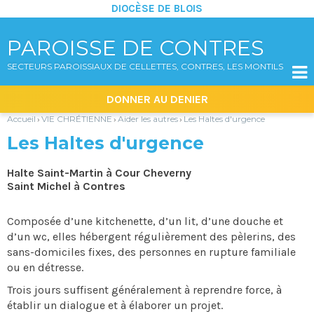
DIOCÈSE DE BLOIS
PAROISSE DE CONTRES
SECTEURS PAROISSIAUX DE CELLETTES, CONTRES, LES MONTILS

Aller
Outils
DONNER AU DENIER
au
personnels
contenu.
|
Accueil
VIE CHRÉTIENNE
Aider les autres
Les Haltes d'urgence
›
›
›
Aller
à
Les Haltes d'urgence
la
navigation
Halte Saint-Martin à Cour Cheverny
Saint Michel à Contres
Composée d’une kitchenette, d’un lit, d’une douche et
d’un wc, elles hébergent régulièrement des pèlerins, des
sans-domiciles fixes, des personnes en rupture familiale
ou en détresse.
Trois jours suffisent généralement à reprendre force, à
établir un dialogue et à élaborer un projet.