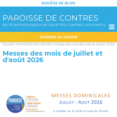
DIOCÈSE DE BLOIS
PAROISSE DE CONTRES
SECTEURS PAROISSIAUX DE CELLETTES, CONTRES, LES MONTILS

Aller
Outils
DONNER AU DENIER
au
personnels
contenu.
|
Accueil
HORAIRES DES MESSES
Messes des mois de juillet et d'août 2026
›
›
Aller
à
Messes des mois de juillet et
la
navigation
d'août 2026