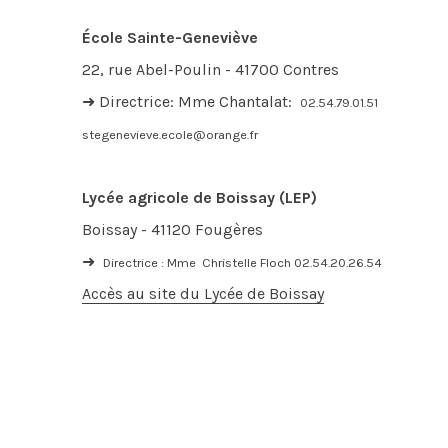
École Sainte-Geneviève
22, rue Abel-Poulin - 41700 Contres
➜ Directrice: Mme Chantalat:
02.54.79.01.51
stegenevieve.ecole@orange.fr
Lycée agricole de Boissay (LEP)
Boissay - 41120 Fougères
➜
Directrice : Mme Christelle Floch 02.54.20.26.54
Accès au site du Lycée de Boissay