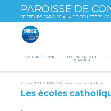
PAROISSE DE CO
SECTEURS PAROISSIAUX DE CELLETTES, CO
Aller
Outils
au
personnels
contenu.
|
Aller
à
la
navigation
VIE CHRÉTIENNE
LES PRETRES ET
L
DIACRES
Accueil
VIE CHRÉTIENNE
Jeunesse
Les écoles catholiques
›
›
›
Les écoles catholiq