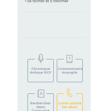
Se former et s'informer
TROUVEZ
VOTRE
PAROISSE
Chronique
Commentaire
évêque RCF
évangile
Rechercher
Lutte contre
dans
les abus
l’annuaire