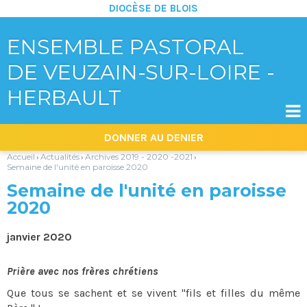
DIOCÈSE DE BLOIS
ENSEMBLE PASTORAL
DE VEUZAIN-SUR-LOIRE -
HERBAULT

Aller
Outils
DONNER AU DENIER
au
personnels
contenu.
|
Accueil
Actualités
Archives 2019 - 2020 -2021
›
›
›
Aller
Semaine de l'unité en paroisse 2020
à
la
Semaine de l'unité en paroisse
navigation
2020
janvier 2020
Prière avec nos frères chrétiens
Que tous se sachent et se vivent "fils et filles du même