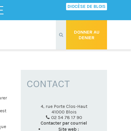
E
DIOCÈSE DE BLOIS
Recherche
avancée…
DONNER AU
DENIER
CONTACT
urer
4, rue Porte Clos-Haut
 est
41000
Blois
02 54 78 17 90
Contacter par courriel
que
Site web :