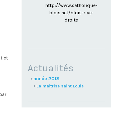
http://www.catholique-
blois.net/blois-rive-
droite
t et
NAVIGATION
Actualités
année 2018
La maîtrise saint Louis
par