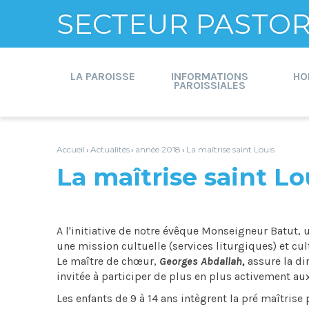
SECTEUR PASTORA
Aller
Outils
au
personnels
contenu.
LA PAROISSE
INFORMATIONS
HO
|
PAROISSIALES
Aller
à
la
navigation
Accueil
Actualités
année 2018
La maîtrise saint Louis
›
›
›
La maîtrise saint Lo
A l'initiative de notre évêque Monseigneur Batut, 
une mission cultuelle (services liturgiques) et cul
Le maître de chœur,
Georges Abdallah,
assure la dir
invitée à participer de plus en plus activement a
Les enfants de 9 à 14 ans intègrent la pré maîtrise