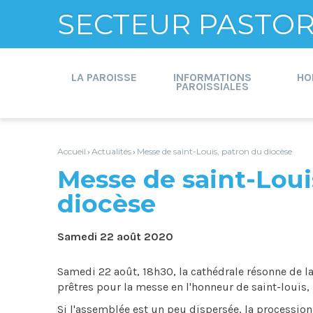
SECTEUR PASTORA
Aller
Outils
au
personnels
contenu.
LA PAROISSE
INFORMATIONS
HO
|
PAROISSIALES
Aller
à
la
navigation
Accueil
Actualités
Messe de saint-Louis, patron du diocèse
›
›
Messe de saint-Loui
diocèse
Samedi 22 août 2020
Samedi 22 août, 18h30, la cathédrale résonne de 
prêtres pour la messe en l'honneur de saint-louis,
Si l'assemblée est un peu dispersée, la processio