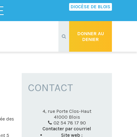
E
DIOCÈSE DE BLOIS
Recherche
avancée…
DONNER AU
DENIER
CONTACT
4, rue Porte Clos-Haut
41000
Blois
rée des
02 54 78 17 90
Contacter par courriel
Site web :
ont 5