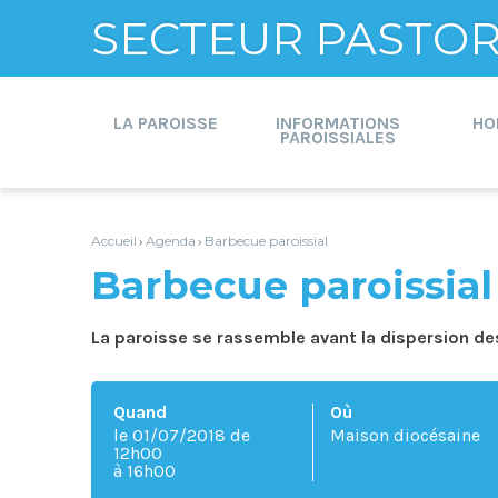
SECTEUR PASTORA
Aller
Outils
au
personnels
contenu.
LA PAROISSE
INFORMATIONS
HO
|
PAROISSIALES
Aller
à
la
navigation
Accueil
Agenda
Barbecue paroissial
›
›
Barbecue paroissial
La paroisse se rassemble avant la dispersion de
Quand
Où
le 01/07/2018
de
Maison diocésaine
12h00
à 16h00