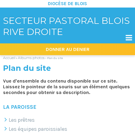
DIOCÈSE DE BLOIS
SECTEUR PASTORAL BLOIS
RIVE DROITE

Aller
Outils
DONNER AU DENIER
au
personnels
contenu.
|
Accueil
Albums photos
›
›
Plan du site
Aller
à
Plan du site
la
navigation
Vue d'ensemble du contenu disponible sur ce site.
Laissez le pointeur de la souris sur un élément quelques
secondes pour obtenir sa description.
LA PAROISSE
Les prêtres
Les équipes paroissiales