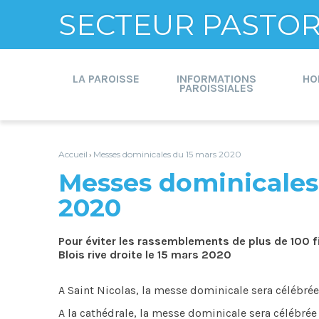
SECTEUR PASTORA
Aller
Outils
au
personnels
contenu.
LA PAROISSE
INFORMATIONS
HO
|
PAROISSIALES
Aller
à
la
navigation
Accueil
Messes dominicales du 15 mars 2020
›
Messes dominicales
2020
Pour éviter les rassemblements de plus de 100 f
Blois rive droite le 15 mars 2020
A Saint Nicolas, la messe dominicale sera célébrée
A la cathédrale, la messe dominicale sera célébrée 