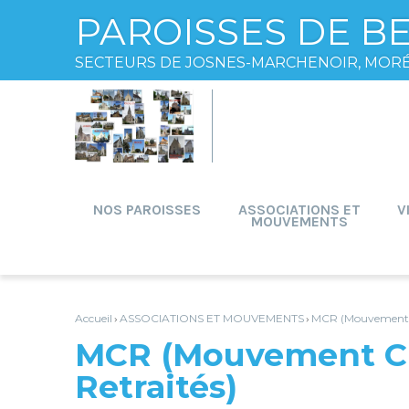
PAROISSES DE B
SECTEURS DE JOSNES-MARCHENOIR, MOR
Aller
Outils
au
personnels
contenu.
|
Aller
à
la
navigation
NOS PAROISSES
ASSOCIATIONS ET
V
MOUVEMENTS
Accueil
ASSOCIATIONS ET MOUVEMENTS
MCR (Mouvement Ch
›
›
MCR (Mouvement Ch
Retraités)