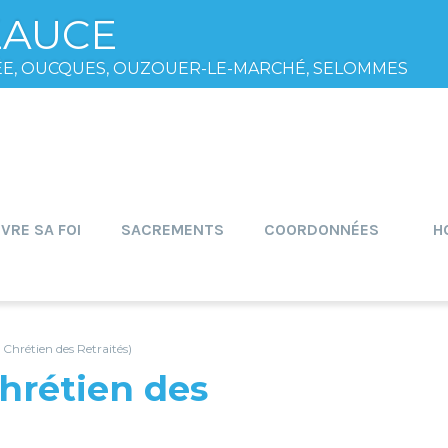
EAUCE
ÉE, OUCQUES, OUZOUER-LE-MARCHÉ, SELOMMES
IVRE SA FOI
SACREMENTS
COORDONNÉES
H
rétien des Retraités)
rétien des