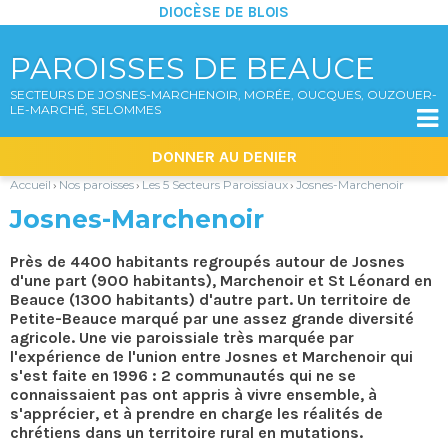
DIOCÈSE DE BLOIS
PAROISSES DE BEAUCE
SECTEURS DE JOSNES-MARCHENOIR, MORÉE, OUCQUES, OUZOUER-
LE-MARCHÉ, SELOMMES

Aller
Outils
DONNER AU DENIER
au
personnels
contenu.
|
Accueil
Nos paroisses
Les 5 Secteurs Paroissiaux
Josnes-Marchenoir
›
›
›
Aller
à
Josnes-Marchenoir
la
navigation
Près de 4400 habitants regroupés autour de Josnes
d'une part (900 habitants), Marchenoir et St Léonard en
Beauce (1300 habitants) d'autre part. Un territoire de
Petite-Beauce marqué par une assez grande diversité
agricole. Une vie paroissiale très marquée par
l'expérience de l'union entre Josnes et Marchenoir qui
s'est faite en 1996 : 2 communautés qui ne se
connaissaient pas ont appris à vivre ensemble, à
s'apprécier, et à prendre en charge les réalités de
chrétiens dans un territoire rural en mutations.