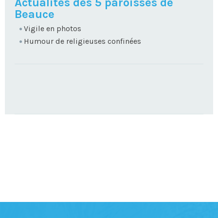
NAVIGATION
Actualités des 5 paroisses de
Beauce
Vigile en photos
Humour de religieuses confinées
TROUVEZ
VOTRE
PAROISSE