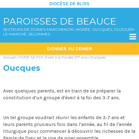
DIOCÈSE DE BLOIS
PAROISSES DE BEAUCE
SECTEURS DE JOSNES-MARCHENOIR, MORÉE, OUCQUES, OUZOUER-
LE-MARCHÉ, SELOMMES

Aller
Outils
DONNER AU DENIER
au
personnels
contenu.
|
Accueil
VIVRE SA FOI
Éveil à la Foi des 3/7 ans
Oucques
›
›
›
Aller
à
Oucques
la
navigation
Avec quelques parents, est en train de se préparer la
constitution d'un groupe d'éveil à la foi des 3-7 ans.
Un tel groupe voudrait réunir les enfants de 3-7 ans et
leurs parents plusieurs fois dans l'année, au fil de l'année
liturgique pour commencer à découvrir les richesses de la
Parole de Dieu et la joie de prier ensemble.