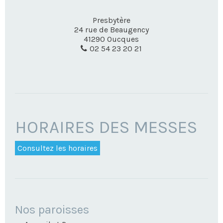
Presbytère
24 rue de Beaugency
41290
Oucques
02 54 23 20 21
HORAIRES DES MESSES
Consultez les horaires
NAVIGATION
Nos paroisses