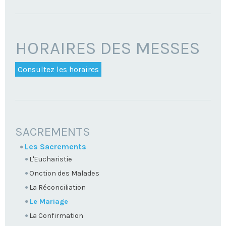
HORAIRES DES MESSES
Consultez les horaires
NAVIGATION
SACREMENTS
Les Sacrements
L'Eucharistie
Onction des Malades
La Réconciliation
Le Mariage
La Confirmation