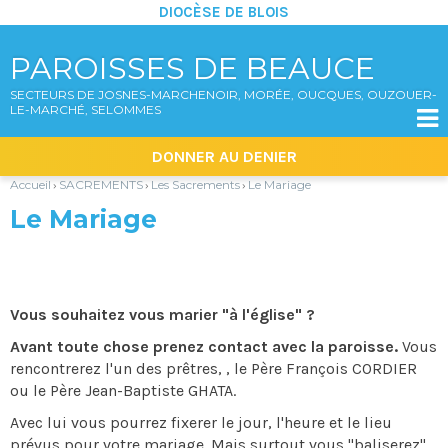
DIOCÈSE DE BLOIS
PAROISSES DE BEAUCE
SECTEURS DE JOSNES-MARCHENOIR, MORÉE, OUCQUES, OUZOUER-
LE-MARCHÉ, SELOMMES

Aller
Outils
DONNER AU DENIER
au
personnels
contenu.
|
Accueil
SACREMENTS
Les Sacrements
Le Mariage
›
›
›
Aller
à
Le Mariage
la
navigation
Vous souhaitez vous marier "à l'église" ?
Avant toute chose prenez contact avec la paroisse.
Vous
rencontrerez l'un des prêtres, , le Père François CORDIER
ou le Père Jean-Baptiste GHATA.
Avec lui vous pourrez fixerer le jour, l'heure et le lieu
prévus pour votre mariage. Mais surtout vous "baliserez"