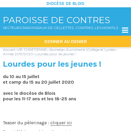
DIOCÈSE DE BLOIS
PAROISSE DE CONTRES
SECTEURS PAROISSIAUX DE CELLETTES, CONTRES, LES MONTILS

Aller
Outils
DONNER AU DENIER
au
personnels
contenu.
|
Accueil
VIE CHRÉTIENNE
Jeunesse
Aumônerie (Collège et Lycée)
›
›
›
›
Aller
Année 2019/2020
Lourdes pour les jeunes !
›
à
la
Lourdes pour les jeunes !
navigation
du 10 au 15 juillet
et camp du 15 au 20 juillet 2020
avec le diocèse de Blois
pour les 11-17 ans et les 18-25 ans
Teaser du pèlerinage :
cliquer ici