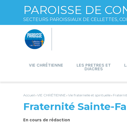
PAROISSE DE CO
SECTEURS PAROISSIAUX DE CELLETTES, CO
Aller
Outils
au
personnels
contenu.
|
Aller
à
la
navigation
VIE CHRÉTIENNE
LES PRETRES ET
L
DIACRES
Accueil
VIE CHRÉTIENNE
Vie fraternelle et spirituelle
Fraterni
›
›
›
Fraternité Sainte-Fa
En cours de rédaction