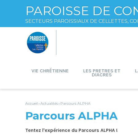
PAROISSE DE CO
SECTEURS PAROISSIAUX DE CELLETTES, CO
Aller
Outils
au
personnels
contenu.
|
Aller
à
la
navigation
VIE CHRÉTIENNE
LES PRETRES ET
L
DIACRES
Accueil
Actualités
Parcours ALPHA
›
›
Parcours ALPHA
Tentez l'expérience du Parcours ALPHA !