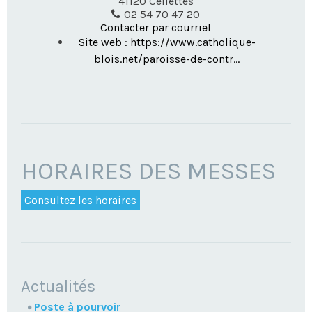
41120
Cellettes
02 54 70 47 20
Contacter par courriel
Site web : https://www.catholique-
blois.net/paroisse-de-contr...
HORAIRES DES MESSES
Consultez les horaires
NAVIGATION
Actualités
Poste à pourvoir