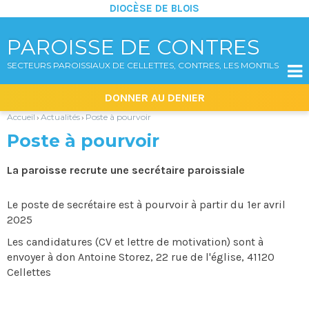
DIOCÈSE DE BLOIS
PAROISSE DE CONTRES
SECTEURS PAROISSIAUX DE CELLETTES, CONTRES, LES MONTILS

Aller
Outils
DONNER AU DENIER
au
personnels
contenu.
|
Accueil
Actualités
Poste à pourvoir
›
›
Aller
à
Poste à pourvoir
la
navigation
La paroisse recrute une secrétaire paroissiale
Le poste de secrétaire est à pourvoir à partir du 1er avril
2025
Les candidatures (CV et lettre de motivation) sont à
envoyer à don Antoine Storez, 22 rue de l'église, 41120
Cellettes