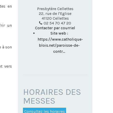
tes en
Presbytère Cellettes
22, rue de l'Eglise
41120
Cellettes
02 54 70 47 20
rir un
Contacter par courriel
Site web :
https://www.catholique-
blois.net/paroisse-de-
e à son
contr...
t vers
HORAIRES DES
MESSES
Consultez les horaires