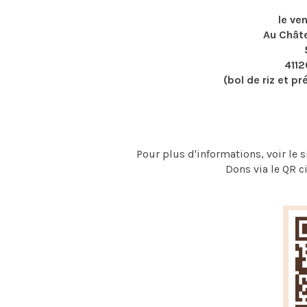
le ve
Au Chât
411
(bol de riz et p
Pour plus d'informations, voir le 
Dons via le QR c