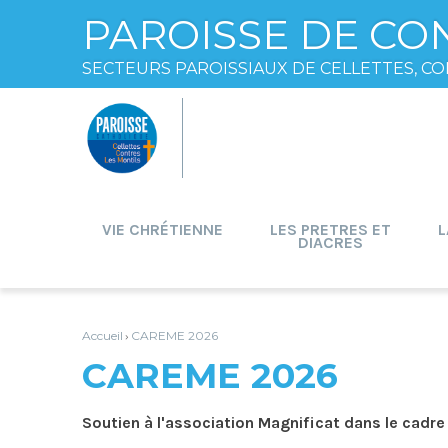
PAROISSE DE CO
SECTEURS PAROISSIAUX DE CELLETTES, CO
Aller
Outils
au
personnels
contenu.
|
Aller
à
la
navigation
VIE CHRÉTIENNE
LES PRETRES ET
L
DIACRES
Accueil
CAREME 2026
›
CAREME 2026
Soutien à l'association Magnificat dans le cadr