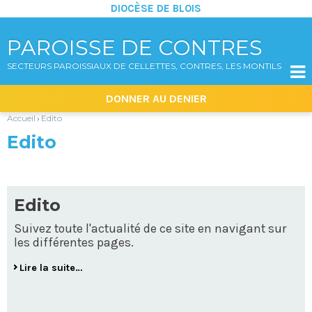
DIOCÈSE DE BLOIS
PAROISSE DE CONTRES
SECTEURS PAROISSIAUX DE CELLETTES, CONTRES, LES MONTILS

Aller
Outils
DONNER AU DENIER
au
personnels
contenu.
|
Accueil
Edito
›
Aller
à
Edito
la
navigation
Edito
Suivez toute l'actualité de ce site en navigant sur
les différentes pages.
Lire la suite…