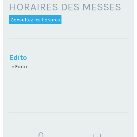
HORAIRES DES MESSES
Consultez les horaires
NAVIGATION
Edito
Edito
TROUVEZ
VOTRE
PAROISSE