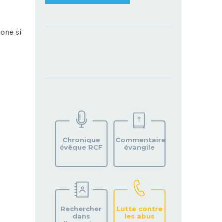
one si
TROUVEZ
VOTRE
PAROISSE
Chronique
Commentaire
évêque RCF
évangile
Rechercher
Lutte contre
dans
les abus