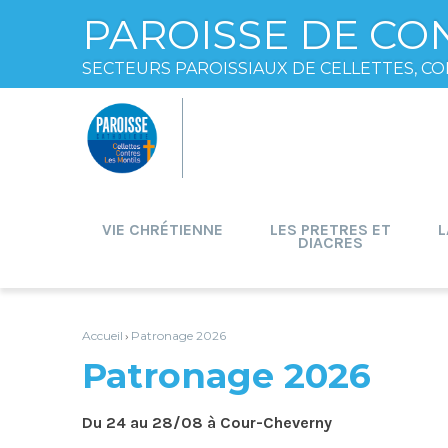
PAROISSE DE CO
SECTEURS PAROISSIAUX DE CELLETTES, CO
Aller
Outils
au
personnels
contenu.
|
Aller
à
la
navigation
VIE CHRÉTIENNE
LES PRETRES ET
L
DIACRES
Accueil
Patronage 2026
›
Patronage 2026
Du 24 au 28/08 à Cour-Cheverny