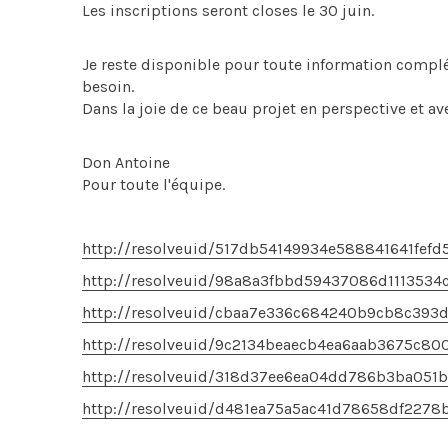
Les inscriptions seront closes le 30 juin.
Je reste disponible pour toute information complé
besoin.
Dans la joie de ce beau projet en perspective et av
Don Antoine
Pour toute l'équipe.
http://resolveuid/517db54149934e588841641fefd
http://resolveuid/98a8a3fbbd59437086d1113534
http://resolveuid/cbaa7e336c684240b9cb8c393
http://resolveuid/9c2134beaecb4ea6aab3675c80
http://resolveuid/318d37ee6ea04dd786b3ba051b
http://resolveuid/d481ea75a5ac41d78658df2278