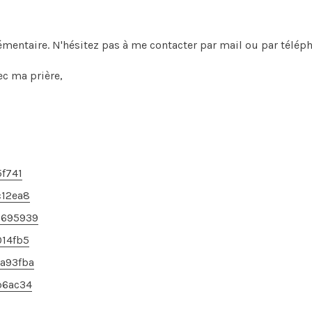
mentaire. N'hésitez pas à me contacter par mail ou par téléph
ec ma prière,
5f741
c12ea8
d695939
014fb5
a93fba
b6ac34