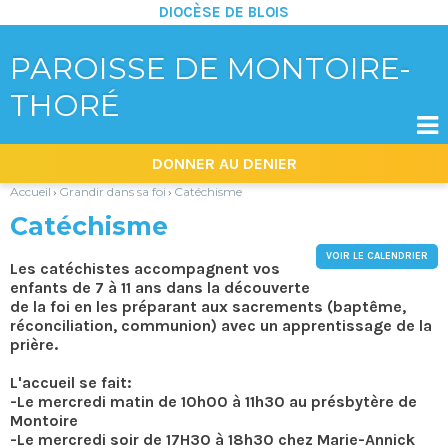
DIOCÈSE DE BLOIS
PAROISSE DE MONTOIRE-
THORÉ

Aller
Outils
DONNER AU DENIER
au
personnels
contenu.
|
Accueil
Grandir dans sa foi
Catéchisme
›
›
Aller
à
Catéchisme
la
navigation
VOIR LE CALENDRIER
Les catéchistes accompagnent vos
enfants de 7 à 11 ans dans la découverte
de la foi en les préparant aux sacrements (baptême,
réconciliation, communion) avec un apprentissage de la
prière.
L'accueil se fait:
-Le mercredi matin de 10h00 à 11h30 au présbytère de
Montoire
-Le mercredi soir de 17H30 à 18h30 chez Marie-Annick