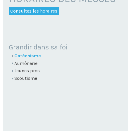
Consultez les horaires
NAVIGATION
Grandir dans sa foi
Catéchisme
Aumônerie
Jeunes pros
Scoutisme
TROUVEZ