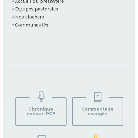
Accueil du presbytère
Equipes pastorales
Nos clochers
Communautés
TROUVEZ
VOTRE
PAROISSE
Chronique
Commentaire
évêque RCF
évangile