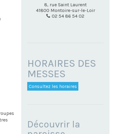
8, rue Saint Laurent
41800
Montoire-sur-le-Loir
02 54 86 54 02
u
HORAIRES DES
MESSES
Consultez les horaires
groupes
tres
NAVIGATION
Découvrir la
paroisse