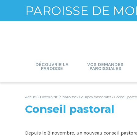
PAROISSE DE MO
Aller
Outils
au
personnels
contenu.
|
Aller
à
la
navigation
DÉCOUVRIR LA
VOS DEMANDES
PAROISSE
PAROISSIALES
Accueil
Découvrir la paroisse
Equipes pastorales
Conseil pasto
›
›
›
Conseil pastoral
Depuis le 8 novembre, un nouveau conseil pastor