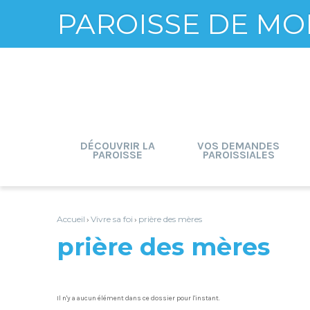
PAROISSE DE MO
Aller
Outils
au
personnels
contenu.
|
Aller
à
la
navigation
DÉCOUVRIR LA
VOS DEMANDES
PAROISSE
PAROISSIALES
Accueil
Vivre sa foi
prière des mères
›
›
prière des mères
Il n'y a aucun élément dans ce dossier pour l'instant.