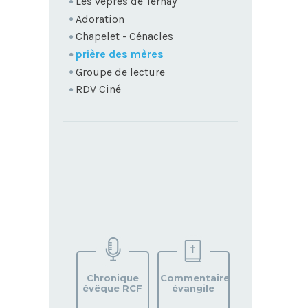
Les vêpres de Ternay
Adoration
Chapelet - Cénacles
prière des mères
Groupe de lecture
RDV Ciné
TROUVEZ
VOTRE
PAROISSE
Chronique
Commentaire
évêque RCF
évangile