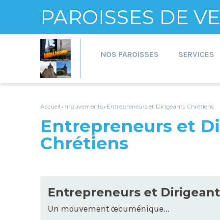
PAROISSES DE 
Aller
Outils
au
personnels
contenu.
NOS PAROISSES
SERVICES
|
Aller
à
la
navigation
Accueil
mouvements
Entrepreneurs et Dirigeants Chrétiens
›
›
Entrepreneurs et Di
Chrétiens
Entrepreneurs et Dirigeant
Un mouvement œcuménique...