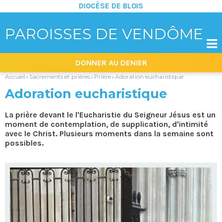
DIOCÈSE DE BLOIS
PAROISSES DE VENDÔME

Aller
Outils
DONNER AU DENIER
au
personnels
contenu.
|
Accueil
Sacrements et prières
Prière
Adoration eucharistique
›
›
›
Aller
à
Adoration eucharistique
la
navigation
La prière devant le l'Eucharistie du Seigneur Jésus est un
moment de contemplation, de supplication, d'intimité
avec le Christ. Plusieurs moments dans la semaine sont
possibles.