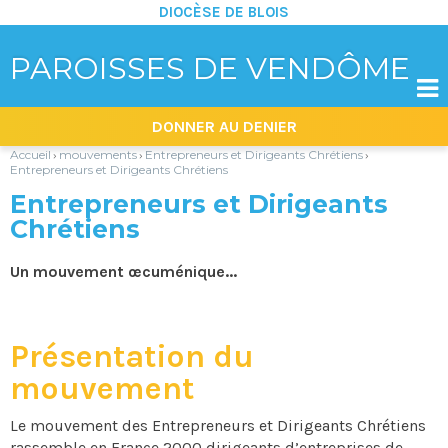
DIOCÈSE DE BLOIS
PAROISSES DE VENDÔME

Aller
Outils
DONNER AU DENIER
au
personnels
contenu.
|
Accueil
mouvements
Entrepreneurs et Dirigeants Chrétiens
›
›
›
Aller
Entrepreneurs et Dirigeants Chrétiens
à
la
Entrepreneurs et Dirigeants
navigation
Chrétiens
Un mouvement œcuménique...
Présentation du
mouvement
Le mouvement des Entrepreneurs et Dirigeants Chrétiens
rassemble en France 2000 dirigeants d’entreprises de