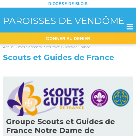
DIOCÈSE DE BLOIS
PAROISSES DE VENDÔME

Aller
Outils
DONNER AU DENIER
au
personnels
contenu.
|
Accueil
mouvements
Scouts et Guides de France
›
›
Aller
à
Scouts et Guides de France
la
navigation
Groupe Scouts et Guides de
France Notre Dame de