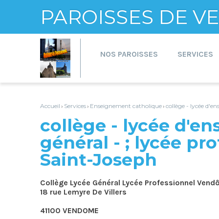
PAROISSES DE 
Aller
Outils
au
personnels
contenu.
NOS PAROISSES
SERVICES
|
Aller
à
la
navigation
Accueil
Services
Enseignement catholique
collège - lycée d'e
›
›
›
collège - lycée d'e
général - ; lycée pr
Saint-Joseph
Collège Lycée Général Lycée Professionnel Ven
18 rue Lemyre De Villers
41100 VENDOME