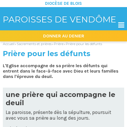
DIOCÈSE DE BLOIS
PAROISSES DE VENDÔME

Aller
Outils
DONNER AU DENIER
au
personnels
contenu.
|
Accueil
Sacrements et prières
Prière
Prière pour les défunts
›
›
›
Aller
à
Prière pour les défunts
la
navigation
L'Eglise accompagne de sa prière les défunts qui
entrent dans le face-à-face avec Dieu et leurs familles
dans l'épreuve du deuil.
une prière qui accompagne le
deuil
La paroisse, présente dès la sépulture, poursuit
avec vous sa prière au long des jours.